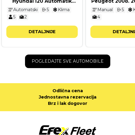
Hyundai I20 Automatik
Peugeot 2008. 2
2026
Automatski
5
Klima
Manual
5
5
2
4
DETALJNIJE
DETALJNI
POGLEDAJTE SVE AUTOMOBILE
Odlična cena
Jednostavna rezervacija
Brz i lak dogovor