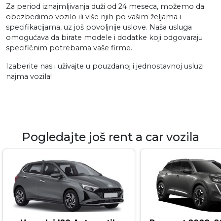
Za period iznajmljivanja duži od 24 meseca, možemo da
obezbedimo vozilo ili više njih po vašim željama i
specifikacijama, uz još povoljnije uslove. Naša usluga
omogućava da birate modele i dodatke koji odgovaraju
specifičnim potrebama vaše firme.
Izaberite nas i uživajte u pouzdanoj i jednostavnoj usluzi
najma vozila!
Pogledajte još rent a car vozila