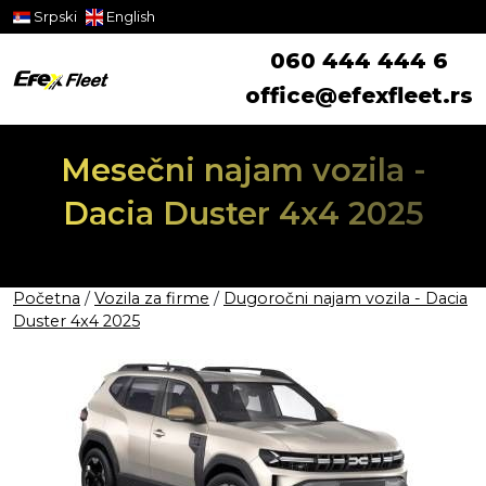
Srpski
English
060 444 444 6
office@efexfleet.rs
Mesečni najam vozila -
Dacia Duster 4x4 2025
Početna
/
Vozila za firme
/
Dugoročni najam vozila - Dacia
Duster 4x4 2025