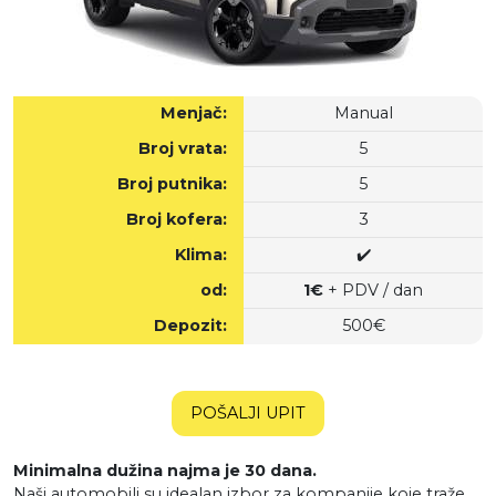
Menjač:
Manual
Broj vrata:
5
Broj putnika:
5
Broj kofera:
3
Klima:
✔️
od:
1€
+ PDV / dan
Depozit:
500€
POŠALJI UPIT
Minimalna dužina najma je 30 dana.
Naši automobili su idealan izbor za kompanije koje traže