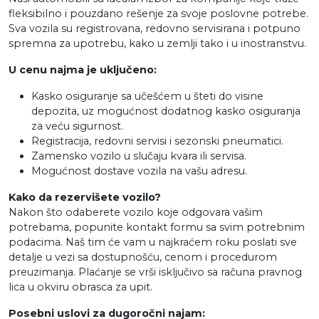
fleksibilno i pouzdano rešenje za svoje poslovne potrebe.
Sva vozila su registrovana, redovno servisirana i potpuno
spremna za upotrebu, kako u zemlji tako i u inostranstvu.
U cenu najma je uključeno:
Kasko osiguranje sa učešćem u šteti do visine
depozita, uz mogućnost dodatnog kasko osiguranja
za veću sigurnost.
Registracija, redovni servisi i sezonski pneumatici.
Zamensko vozilo u slučaju kvara ili servisa.
Mogućnost dostave vozila na vašu adresu.
Kako da rezervišete vozilo?
Nakon što odaberete vozilo koje odgovara vašim
potrebama, popunite kontakt formu sa svim potrebnim
podacima. Naš tim će vam u najkraćem roku poslati sve
detalje u vezi sa dostupnošću, cenom i procedurom
preuzimanja. Plaćanje se vrši isključivo sa računa pravnog
lica u okviru obrasca za upit.
Posebni uslovi za dugoročni najam: